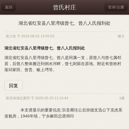
曾氏村庄
返回
登录/注册
湖北省红安县八里湾镇曾七、曾八人氏报到处
曾少友 于 2018-06-01 14:55:03
楼主
湖北省红安县八里湾镇曾七、曾八人氏报到处
湖北省红安县八里湾镇曾七、曾八是同属一支，原曾八与曾七属邻
居，后曾八整体搬迁到倒水河畔，曾七则留在原地。附近有曾姓村
落邱家田、曾贵、畈上塆等。
回复
曾庆涛湖北黄冈 于 2026-05-20 11:14:44
1楼
本支谱显示的重要信息:宗圣裔珪公后崇德支迅公下克杰系
道魁房，1946年续，宁乡麻田总谱局印