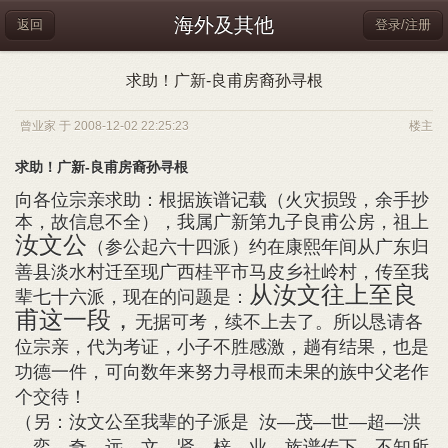
海外及其他
返回
登录/注册
求助！广新-良甫房裔孙寻根
曾业家 于 2008-12-02 22:25:23
楼主
求助！广新-良甫房裔孙寻根
向各位宗亲求助：根据族谱记载（火灾损毁，余手抄
本，故信息不全），我属广新第九子良
甫公房，祖上
汝文公
（参公起六十四派）约在康熙年间从广东归
善县淡水村迁至现广西桂平市马皮乡社岭村，传至我
从汝文往上至良
辈七十六派，现在的问题是：
甫这一段，
无据可考，续不上去了。所以恳请各
位宗亲，代为考证，小子不胜感激，趟有结果，也是
功德一件，可向数年来努力寻根而未果的族中父老作
个交待！
（另：汝文公至我辈的子派是 汝—茂—世—超—洪
—奕—奇—远—文—贤—梓—业，族谱传下，不知所