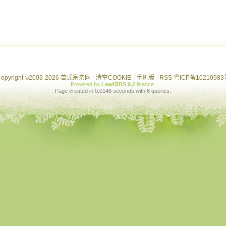
opyright
2003-2026 曾氏宗亲网 -
清空COOKIE
-
手机版
-
RSS
粤ICP备10210983
©
Powered by
LeadBBS 9.2
licence
.
Page created in 0.0146 seconds with 6 queries.