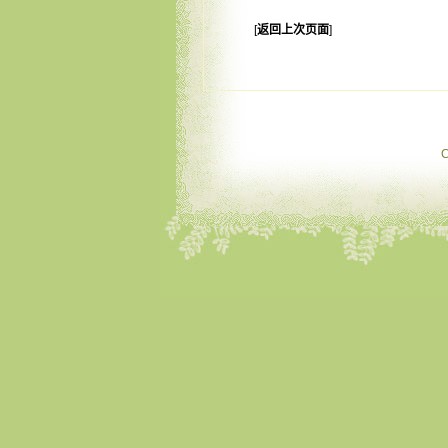
[
返回上次页面
]
C