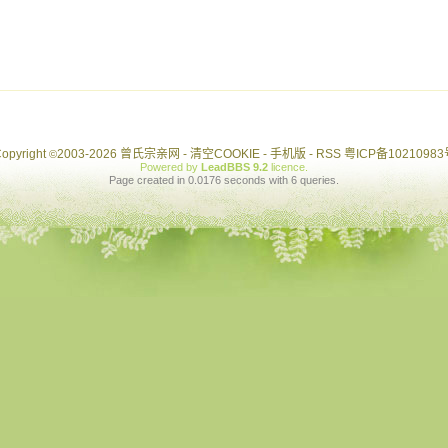
opyright
2003-2026 曾氏宗亲网 -
清空COOKIE
-
手机版
-
RSS
粤ICP备10210983
©
Powered by
LeadBBS 9.2
licence
.
Page created in 0.0176 seconds with 6 queries.