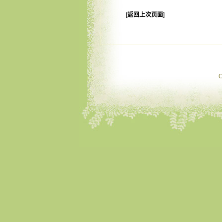
[
返回上次页面
]
C