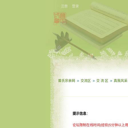
注册
登录
曾氏宗亲网
交流区
交 流 区
真我风采
提示信息
：
论坛限制在线时间(经验)5分钟以上