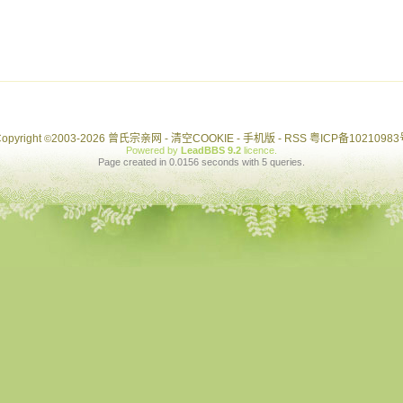
opyright
2003-2026 曾氏宗亲网 -
清空COOKIE
-
手机版
-
RSS
粤ICP备10210983
©
Powered by
LeadBBS 9.2
licence
.
Page created in 0.0156 seconds with 5 queries.