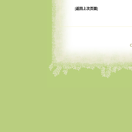
[
返回上次页面
]
C