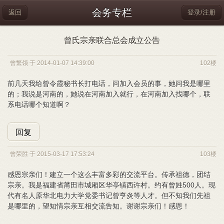
会务专栏
返回
登录/注册
曾氏宗亲联合总会成立公告
曾繁领 于 2014-01-07 14:39:00
102楼
前几天我给曾令霞秘书长打电话，问加入会员的事，她问我是哪里
的；我说是河南的，她说在河南加入就行，在河南加入找哪个，联
系电话哪个知道啊？
回复
曾荣胜 于 2015-03-17 17:53:24
103楼
感恩宗亲们！建立一个这么丰富多彩的交流平台。传承祖德，团结
宗亲。我是福建省莆田市城厢区华亭镇西许村。约有曾姓500人。现
代有名人原华北电力大学党委书记曾亨炎等人才。但不知我们先祖
是哪里的，望知情宗亲互相交流告知。谢谢宗亲们！感恩！