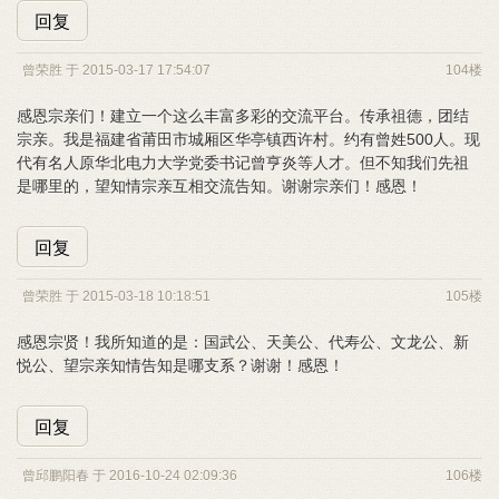
回复
曾荣胜 于 2015-03-17 17:54:07
104楼
感恩宗亲们！建立一个这么丰富多彩的交流平台。传承祖德，团结
宗亲。我是福建省莆田市城厢区华亭镇西许村。约有曾姓500人。现
代有名人原华北电力大学党委书记曾亨炎等人才。但不知我们先祖
是哪里的，望知情宗亲互相交流告知。谢谢宗亲们！感恩！
回复
曾荣胜 于 2015-03-18 10:18:51
105楼
感恩宗贤！我所知道的是：国武公、天美公、代寿公、文龙公、新
悦公、望宗亲知情告知是哪支系？谢谢！感恩！
回复
曾邱鹏阳春 于 2016-10-24 02:09:36
106楼