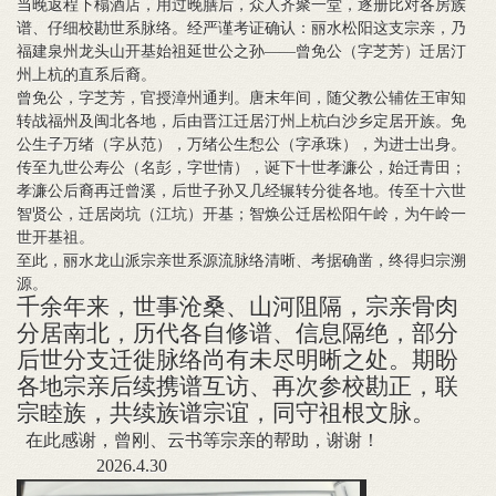
当晚返程下榻酒店，用过晚膳后，众人齐聚一堂，逐册比对各房族
谱、仔细校勘世系脉络。经严谨考证确认：丽水松阳这支宗亲，乃
福建泉州龙头山开基始祖延世公之孙
——曾免公（字芝芳）迁居汀
州上杭的直系后裔。
曾免公，字芝芳，官授漳州通判。唐末年间，随父教公辅佐王审知
转战福州及闽北各地，后由晋江迁居汀州上杭白沙乡定居开族。免
公生子万绪（字从范），万绪公生惒公（字承珠），为进士出身。
传至九世公寿公（名彭，字世情），诞下十世孝濂公，始迁青田；
孝濂公后裔再迁曾溪，后世子孙又几经辗转分徙各地。传至十六世
智贤公，迁居岗坑（江坑）开基；智焕公迁居松阳午岭，为午岭一
世开基祖。
至此，丽水龙山派宗亲世系源流脉络清晰、考据确凿，终得归宗溯
源。
千余年来，世事沧桑、山河阻隔，宗亲骨肉
分居南北，历代各自修谱、信息隔绝，部分
后世分支迁徙脉络尚有未尽明晰之处。期盼
各地宗亲后续携谱互访、再次参校勘正，联
宗睦族，共续族谱宗谊，同守祖根文脉。
在此感谢，曾刚、云书等宗亲的帮助，谢谢！
2026.4.30