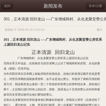
新闻发布
返回
登录/注册
301，正本清源 回归龙山 ----广东增城韩村、从化龙聚堂赞
曾国祯 于 2026-05-10 23:53:12
楼主
301，正本清源 回归龙山 ----广东增城韩村、从化龙聚堂赞公房世系
上源回归龙山记实
正本清源
回归龙山
广东增城韩村、从化龙聚堂赞公房世系上源回归龙山记实
话得从零几年说起，在热闹非凡的宗亲网上认识了增城韩村的庆阳、从化的垂
成（炳权）宗亲开始。
当年庆阳宗亲在宗亲网上发帖求助并给我信息，说他们村老谱记载开支祖是赞
公，对照宗亲网的温陵族谱资料，会不会是龙山赞公。并提供了炳权宗亲的联
系方式，我连夜把龙山派的一至二十世前的所有赞公的资料找出来，发给他们
两个，之后我们进行时间上的比对，排除，觉得龙山十五世的赞公从时间和家
族等历史背景比较符合他们要找的赞公。
后来从化龙聚堂的宗亲快递来他们刚修好的族谱，供我深入研究（后来还给了
他们），通过时间、人物、世系进行梳理，进一步掌握广州增城韩村赞公的上