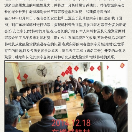
源来自泉州龙山的可能性最大，并将这一分析结果告诉他们。时任增城宗亲会
长的老会长安仁老叔和副会长三源宗亲也非常重视，和我保持着沟通。
在
2014年12月18日，在老会长安仁叔和三源会长及其他宗亲们的邀请,我（国
祯）到广东增城韩村进行访宗，参观韩村曽氏祠堂,并参加韩村宗亲会议,聆听老
会长(安仁宗长)对韩村的介绍,在老会长的介绍下,本人向韩村及从化龍聚堂两村
宗亲介绍了几年多来对韩村赞（瓒）公世系源流资料的收集,整理分析,以及现在
韩村及从化龍聚堂原族谱存在的问题.客观实际的向各位宗亲分析讃(赞)公世系
存在的问题,以及各历史背景及原因，随后去了二槌（谱名二哥）开支的从化龙
聚堂，继续和从化的宗亲交流资料和研究从化龙聚堂和增城韩村的关系。