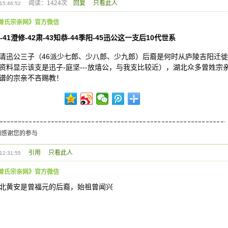
阅读：1424次
回复
只看此人
15:46:52
曾氏宗亲网》官方微信
-41澄修-42肃-43知恭-44季阳-45迅公这一支后10代世系
清迅公三子（46派少七郎、少八郎、少九郎）后裔是何时从庐陵吉阳迁
资料显示该支是迅子-庭坚---放熺公，与我支比较近），湖北众多曾姓
谱的宗亲不吝赐教！
网感谢您的参与
引用
只看此人
12:31:55
曾氏宗亲网》官方微信
北黄安是曾福元的后裔，始祖曾闻兴