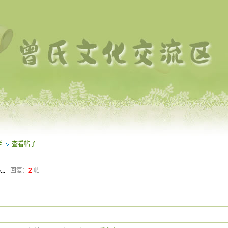
栏
查看帖子
..
回复：
2
帖