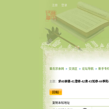
注册
登录
曾氏宗亲网
交流区
论坛导航
新手专
主题：
求40崇德-41澄修-42肃-43知恭-44季阳-.
复制本帖地址