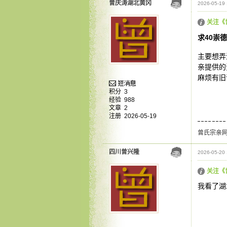
曾庆涛湖北黄冈
2026-05-19 
关注《
求40崇德
主要想弄
亲提供的
麻烦有旧
积分
3
经验
988
文章
2
注册
2026-05-19
曾氏宗亲
四川曾兴隆
2026-05-20 
关注《
我看了湖