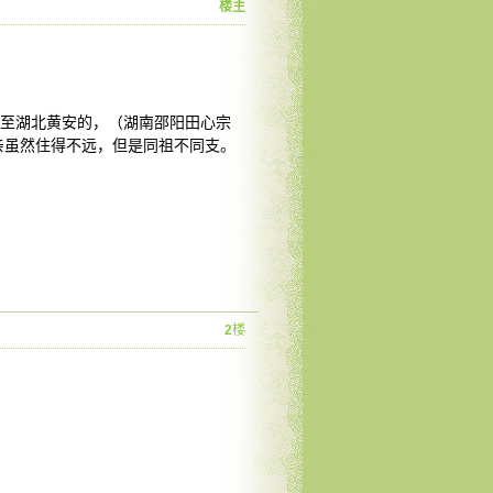
楼主
徙至湖北黄安的，（湖南邵阳田心宗
宗亲虽然住得不远，但是同祖不同支。
2
楼